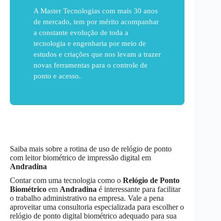
A Master Tecnologias com mais 30 anos
de mercado, tem por mérito acompanhar
a constante evolução de toda a
tecnologia e engenharia por meio de
estudos e criações que nos levam a trazer
novas ferramentas para o controle de
ponto e acesso.
Saiba mais sobre a rotina de uso de relógio de ponto
com leitor biométrico de impressão digital em
Andradina
Contar com uma tecnologia como o
Relógio de Ponto
Biométrico
em
Andradina
é interessante para facilitar
o trabalho administrativo na empresa. Vale a pena
aproveitar uma consultoria especializada para escolher o
relógio de ponto digital biométrico adequado para sua