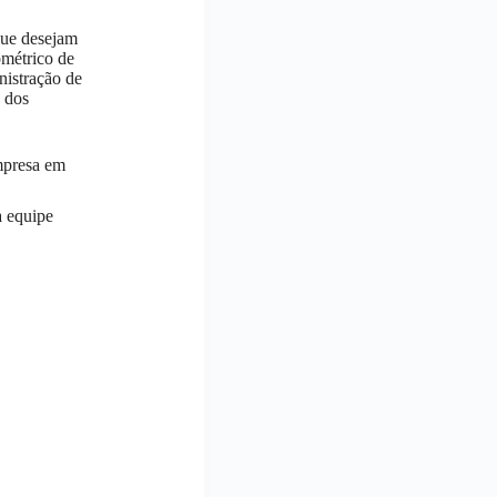
que desejam
ométrico de
nistração de
a dos
empresa em
a equipe