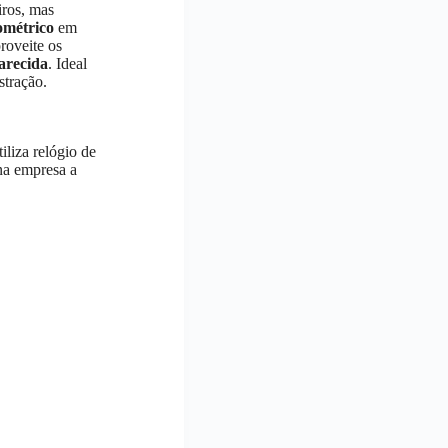
iros, mas
ométrico
em
proveite os
arecida
. Ideal
stração.
iliza relógio de
 na empresa a