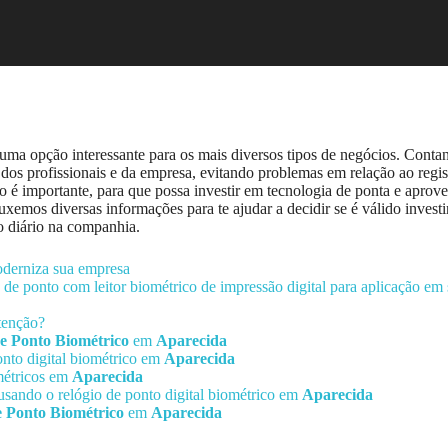
uma opção interessante para os mais diversos tipos de negócios. Conta
a dos profissionais e da empresa, evitando problemas em relação ao regi
 é importante, para que possa investir em tecnologia de ponta e aprovei
uxemos diversas informações para te ajudar a decidir se é válido investi
so diário na companhia.
oderniza sua empresa
o de ponto com leitor biométrico de impressão digital para aplicação e
tenção?
de Ponto Biométrico
em
Aparecida
onto digital biométrico em
Aparecida
métricos em
Aparecida
usando o relógio de ponto digital biométrico em
Aparecida
e Ponto Biométrico
em
Aparecida