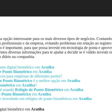
 opção interessante para os mais diversos tipos de negócios. Contand
os profissionais e da empresa, evitando problemas em relação ao registr
 é importante, para que possa investir em tecnologia de ponta e aprovei
mos diversas informações para te ajudar a decidir se é válido investir 
so diário na companhia.
onto digital biométrico em
Aratiba
e Ponto Biométrico
em
Aratiba
icos para empresas de diferentes portes?
de Ponto Biométrico
é a melhor opção em
Aratiba
iométrico
em
Aratiba
?
nal usando
Relógio de Ponto Biométrico
em
Aratiba
e Ponto Biométrico
em
Aratiba
re investindo em relógios de ponto biométricos em
Aratiba
igital biométrico em
Aratiba