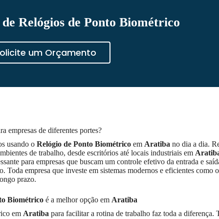
de Relógios de Ponto Biométrico
olicite um Orçamento
ara empresas de diferentes portes?
ios usando o
Relógio de Ponto Biométrico
em
Aratiba
no dia a dia. R
ientes de trabalho, desde escritórios até locais industriais em
Aratib
essante para empresas que buscam um controle efetivo da entrada e saíd
nto. Toda empresa que investe em sistemas modernos e eficientes como 
longo prazo.
to Biométrico
é a melhor opção em
Aratiba
trico em
Aratiba
para facilitar a rotina de trabalho faz toda a diferença.