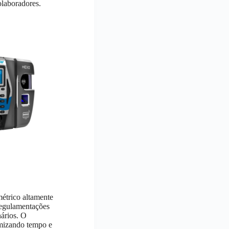
olaboradores.
métrico altamente
regulamentações
ários. O
omizando tempo e