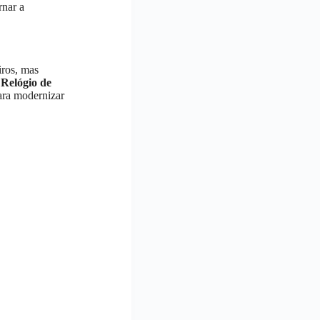
rnar a
iros, mas
o
Relógio de
ara modernizar