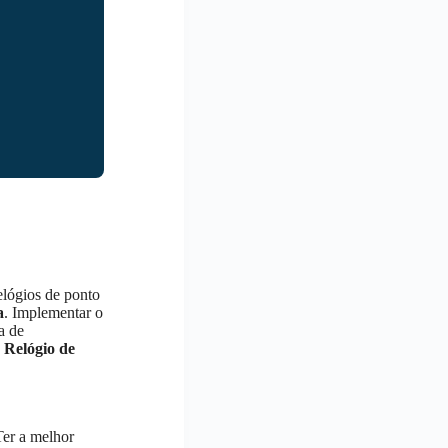
elógios de ponto
a
. Implementar o
a de
o
Relógio de
 Ter a melhor