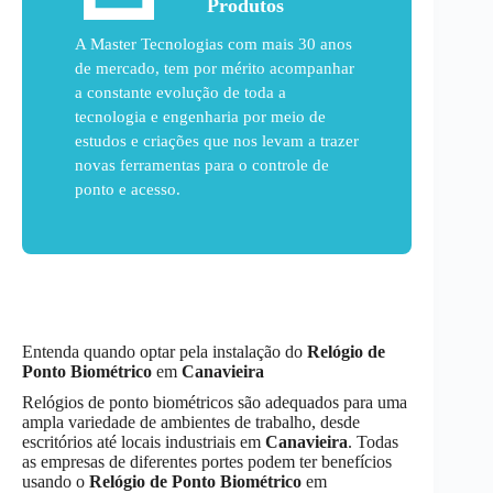
Produtos
A Master Tecnologias com mais 30 anos
de mercado, tem por mérito acompanhar
a constante evolução de toda a
tecnologia e engenharia por meio de
estudos e criações que nos levam a trazer
novas ferramentas para o controle de
ponto e acesso.
Entenda quando optar pela instalação do
Relógio de
Ponto Biométrico
em
Canavieira
Relógios de ponto biométricos são adequados para uma
ampla variedade de ambientes de trabalho, desde
escritórios até locais industriais em
Canavieira
. Todas
as empresas de diferentes portes podem ter benefícios
usando o
Relógio de Ponto Biométrico
em