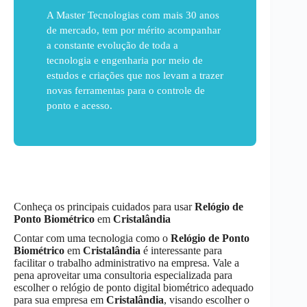
A Master Tecnologias com mais 30 anos
de mercado, tem por mérito acompanhar
a constante evolução de toda a
tecnologia e engenharia por meio de
estudos e criações que nos levam a trazer
novas ferramentas para o controle de
ponto e acesso.
Conheça os principais cuidados para usar
Relógio de
Ponto Biométrico
em
Cristalândia
Contar com uma tecnologia como o
Relógio de Ponto
Biométrico
em
Cristalândia
é interessante para
facilitar o trabalho administrativo na empresa. Vale a
pena aproveitar uma consultoria especializada para
escolher o relógio de ponto digital biométrico adequado
para sua empresa em
Cristalândia
, visando escolher o