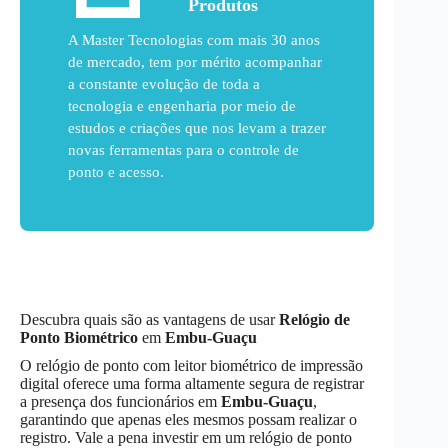
Produtos
A Master Tecnologias com mais 30 anos
de mercado, tem por mérito acompanhar
a constante evolução de toda a
tecnologia e engenharia por meio de
estudos e criações que nos levam a trazer
novas ferramentas para o controle de
ponto e acesso.
Descubra quais são as vantagens de usar
Relógio de
Ponto Biométrico
em
Embu-Guaçu
O relógio de ponto com leitor biométrico de impressão
digital oferece uma forma altamente segura de registrar
a presença dos funcionários em
Embu-Guaçu
,
garantindo que apenas eles mesmos possam realizar o
registro. Vale a pena investir em um relógio de ponto