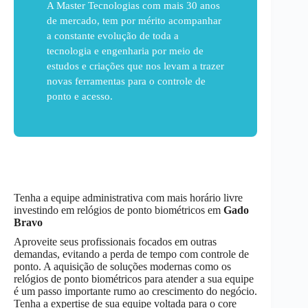
A Master Tecnologias com mais 30 anos
de mercado, tem por mérito acompanhar
a constante evolução de toda a
tecnologia e engenharia por meio de
estudos e criações que nos levam a trazer
novas ferramentas para o controle de
ponto e acesso.
Tenha a equipe administrativa com mais horário livre
investindo em relógios de ponto biométricos em
Gado
Bravo
Aproveite seus profissionais focados em outras
demandas, evitando a perda de tempo com controle de
ponto. A aquisição de soluções modernas como os
relógios de ponto biométricos para atender a sua equipe
é um passo importante rumo ao crescimento do negócio.
Tenha a expertise de sua equipe voltada para o core