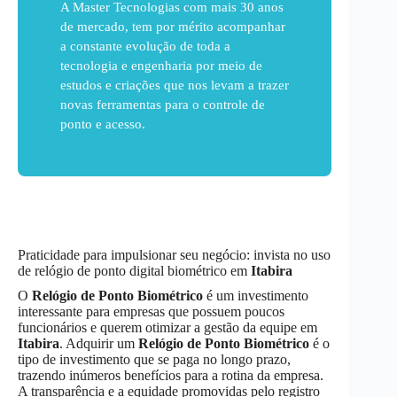
A Master Tecnologias com mais 30 anos
de mercado, tem por mérito acompanhar
a constante evolução de toda a
tecnologia e engenharia por meio de
estudos e criações que nos levam a trazer
novas ferramentas para o controle de
ponto e acesso.
Praticidade para impulsionar seu negócio: invista no uso
de relógio de ponto digital biométrico em
Itabira
O
Relógio de Ponto Biométrico
é um investimento
interessante para empresas que possuem poucos
funcionários e querem otimizar a gestão da equipe em
Itabira
. Adquirir um
Relógio de Ponto Biométrico
é o
tipo de investimento que se paga no longo prazo,
trazendo inúmeros benefícios para a rotina da empresa.
A transparência e a equidade promovidas pelo registro