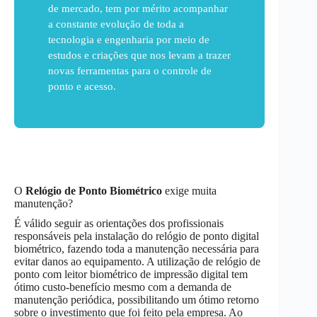
de mercado, tem por mérito acompanhar
a constante evolução de toda a
tecnologia e engenharia por meio de
estudos e criações que nos levam a trazer
novas ferramentas para o controle de
ponto e acesso.
O
Relógio de Ponto Biométrico
exige muita
manutenção?
É válido seguir as orientações dos profissionais
responsáveis pela instalação do relógio de ponto digital
biométrico, fazendo toda a manutenção necessária para
evitar danos ao equipamento. A utilização de relógio de
ponto com leitor biométrico de impressão digital tem
ótimo custo-benefício mesmo com a demanda de
manutenção periódica, possibilitando um ótimo retorno
sobre o investimento que foi feito pela empresa. Ao