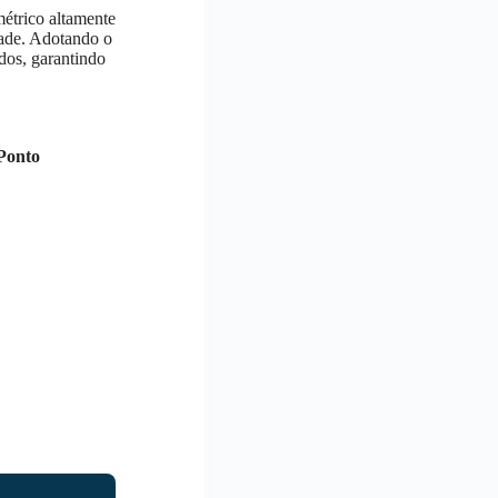
métrico altamente
dade. Adotando o
dos, garantindo
 Ponto