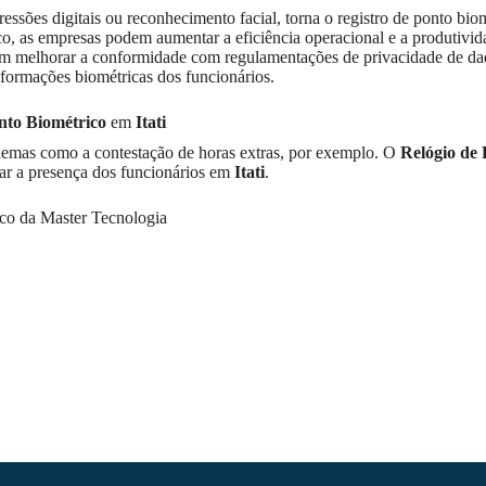
ssões digitais ou reconhecimento facial, torna o registro de ponto bio
ico, as empresas podem aumentar a eficiência operacional e a produtivi
em melhorar a conformidade com regulamentações de privacidade de da
ormações biométricas dos funcionários.
nto Biométrico
em
Itati
oblemas como a contestação de horas extras, por exemplo. O
Relógio de
rar a presença dos funcionários em
Itati
.
co da Master Tecnologia