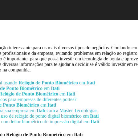
ão interessante para os mais diversos tipos de negócios. Contando co
os profissionais e da empresa, evitando problemas em relação ao registr
 é importante, para que possa investir em tecnologia de ponta e aprovei
 diversas informações para te ajudar a decidir se é válido investir em r
io na companhia.
nal usando
Relógio de Ponto Biométrico
em
Itati
 de Ponto Biométrico
em
Itati
Relógio de Ponto Biométrico
em
Itati
icos para empresas de diferentes portes?
e Ponto Biométrico
em
Itati
ra sua empresa em
Itati
com a Master Tecnologias
o uso de relógio de ponto digital biométrico em
Itati
o com leitor biométrico de impressão digital em
Itati
ando
Relógio de Ponto Biométrico
em
Itati