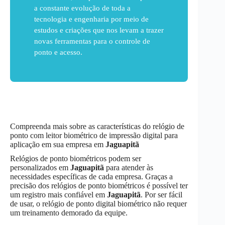
a constante evolução de toda a
tecnologia e engenharia por meio de
estudos e criações que nos levam a trazer
novas ferramentas para o controle de
ponto e acesso.
Compreenda mais sobre as características do relógio de
ponto com leitor biométrico de impressão digital para
aplicação em sua empresa em
Jaguapitã
Relógios de ponto biométricos podem ser
personalizados em
Jaguapitã
para atender às
necessidades específicas de cada empresa. Graças a
precisão dos relógios de ponto biométricos é possível ter
um registro mais confiável em
Jaguapitã
. Por ser fácil
de usar, o relógio de ponto digital biométrico não requer
um treinamento demorado da equipe.