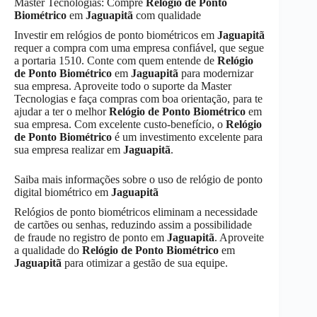
Master Tecnologias: Compre
Relógio de Ponto
Biométrico
em
Jaguapitã
com qualidade
Investir em relógios de ponto biométricos em
Jaguapitã
requer a compra com uma empresa confiável, que segue
a portaria 1510. Conte com quem entende de
Relógio
de Ponto Biométrico
em
Jaguapitã
para modernizar
sua empresa. Aproveite todo o suporte da Master
Tecnologias e faça compras com boa orientação, para te
ajudar a ter o melhor
Relógio de Ponto Biométrico
em
sua empresa. Com excelente custo-benefício, o
Relógio
de Ponto Biométrico
é um investimento excelente para
sua empresa realizar em
Jaguapitã
.
Saiba mais informações sobre o uso de relógio de ponto
digital biométrico em
Jaguapitã
Relógios de ponto biométricos eliminam a necessidade
de cartões ou senhas, reduzindo assim a possibilidade
de fraude no registro de ponto em
Jaguapitã
. Aproveite
a qualidade do
Relógio de Ponto Biométrico
em
Jaguapitã
para otimizar a gestão de sua equipe.