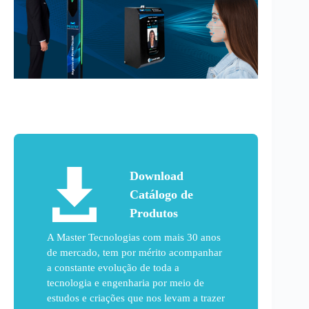
Download
Catálogo de
Produtos
A Master Tecnologias com mais 30 anos
de mercado, tem por mérito acompanhar
a constante evolução de toda a
tecnologia e engenharia por meio de
estudos e criações que nos levam a trazer