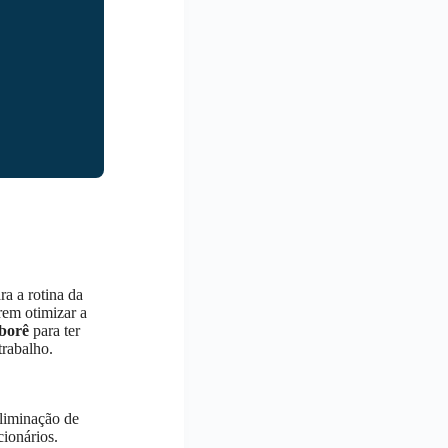
ra a rotina da
rem otimizar a
borê
para ter
rabalho.
eliminação de
cionários.