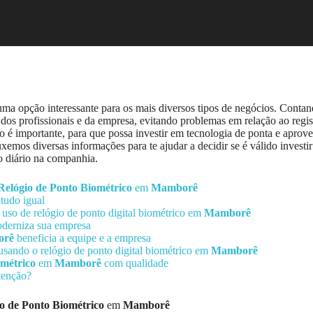
ma opção interessante para os mais diversos tipos de negócios. Conta
a dos profissionais e da empresa, evitando problemas em relação ao regi
 é importante, para que possa investir em tecnologia de ponta e aprovei
uxemos diversas informações para te ajudar a decidir se é válido investi
so diário na companhia.
Relógio de Ponto Biométrico
em
Mamborê
tudo igual
o uso de relógio de ponto digital biométrico em
Mamborê
oderniza sua empresa
orê
beneficia a equipe e a empresa
usando o relógio de ponto digital biométrico em
Mamborê
ométrico
em
Mamborê
com qualidade
tenção?
o de Ponto Biométrico
em
Mamborê