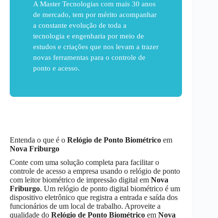
A Master Tecnologias com mais 30 anos
de mercado, tem por mérito acompanhar
a constante evolução de toda a
tecnologia e engenharia por meio de
estudos e criações que nos levam a trazer
novas ferramentas para o controle de
ponto e acesso.
Entenda o que é o
Relógio de Ponto Biométrico
em
Nova Friburgo
Conte com uma solução completa para facilitar o
controle de acesso a empresa usando o relógio de ponto
com leitor biométrico de impressão digital em
Nova
Friburgo
. Um relógio de ponto digital biométrico é um
dispositivo eletrônico que registra a entrada e saída dos
funcionários de um local de trabalho. Aproveite a
qualidade do
Relógio de Ponto Biométrico
em
Nova