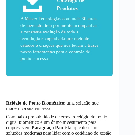
Catálogo de
Produtos
A Master Tecnologias com mais 30 anos
de mercado, tem por mérito acompanhar
a constante evolução de toda a
tecnologia e engenharia por meio de
estudos e criações que nos levam a trazer
novas ferramentas para o controle de
ponto e acesso.
Relógio de Ponto Biométrico
: uma solução que
moderniza sua empresa
Com baixa probabilidade de erros, o relógio de ponto
digital biométrico é um ótimo investimento para
empresas em
Paraguaçu Paulista
, que desejam
soluções modernas para lidar com o cotidiano de gestão