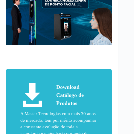
Download
Catálogo de
Produtos
A Master Tecnologias com mais 30 anos
de mercado, tem por mérito acompanhar
a constante evolução de toda a
tecnologia e engenharia por meio de