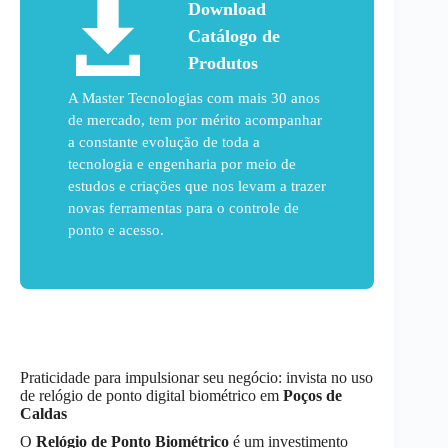
Download
Catálogo de
Produtos
A Master Tecnologias com mais 30 anos
de mercado, tem por mérito acompanhar
a constante evolução de toda a
tecnologia e engenharia por meio de
estudos e criações que nos levam a trazer
novas ferramentas para o controle de
ponto e acesso.
Praticidade para impulsionar seu negócio: invista no uso
de relógio de ponto digital biométrico em
Poços de
Caldas
O
Relógio de Ponto Biométrico
é um investimento