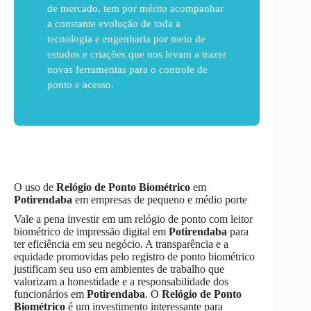
de mercado, tem por mérito acompanhar
a constante evolução de toda a
tecnologia e engenharia por meio de
estudos e criações que nos levam a trazer
novas ferramentas para o controle de
ponto e acesso.
O uso de
Relógio de Ponto Biométrico
em
Potirendaba
em empresas de pequeno e médio porte
Vale a pena investir em um relógio de ponto com leitor
biométrico de impressão digital em
Potirendaba
para
ter eficiência em seu negócio. A transparência e a
equidade promovidas pelo registro de ponto biométrico
justificam seu uso em ambientes de trabalho que
valorizam a honestidade e a responsabilidade dos
funcionários em
Potirendaba
. O
Relógio de Ponto
Biométrico
é um investimento interessante para