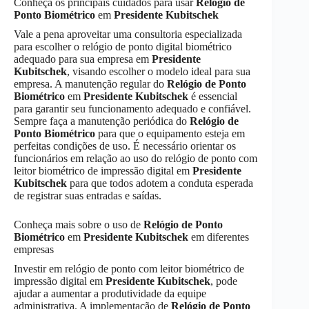
Conheça os principais cuidados para usar
Relógio de
Ponto Biométrico
em
Presidente Kubitschek
Vale a pena aproveitar uma consultoria especializada
para escolher o relógio de ponto digital biométrico
adequado para sua empresa em
Presidente
Kubitschek
, visando escolher o modelo ideal para sua
empresa. A manutenção regular do
Relógio de Ponto
Biométrico
em
Presidente Kubitschek
é essencial
para garantir seu funcionamento adequado e confiável.
Sempre faça a manutenção periódica do
Relógio de
Ponto Biométrico
para que o equipamento esteja em
perfeitas condições de uso. É necessário orientar os
funcionários em relação ao uso do relógio de ponto com
leitor biométrico de impressão digital em
Presidente
Kubitschek
para que todos adotem a conduta esperada
de registrar suas entradas e saídas.
Conheça mais sobre o uso de
Relógio de Ponto
Biométrico
em
Presidente Kubitschek
em diferentes
empresas
Investir em relógio de ponto com leitor biométrico de
impressão digital em
Presidente Kubitschek
, pode
ajudar a aumentar a produtividade da equipe
administrativa. A implementação de
Relógio de Ponto