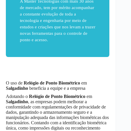
A Master Tecnologias com mais 30 anos
de mercado, tem por mérito acompanhar
a constante evolução de toda a
tecnologia e engenharia por meio de
estudos e criações que nos levam a trazer
novas ferramentas para o controle de
ponto e acesso.
O uso de
Relógio de Ponto Biométrico
em
Salgadinho
beneficia a equipe e a empresa
Adotando o
Relógio de Ponto Biométrico
em
Salgadinho
, as empresas podem melhorar a
conformidade com regulamentações de privacidade de
dados, garantindo o armazenamento seguro e a
manipulação adequada das informações biométricas dos
funcionários. Contando com a identificação biométrica
única, como impressões digitais ou reconhecimento