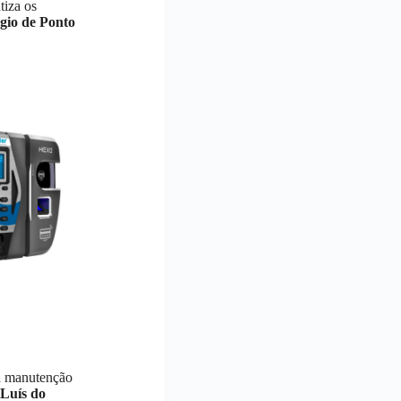
tiza os
gio de Ponto
 a manutenção
 Luís do