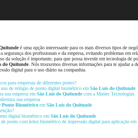
 Quitunde
é uma opção interessante para os mais diversos tipos de neg
r a segurança dos profissionais e da empresa, evitando problemas em rel
so da solução é importante, para que possa investir em tecnologia de po
s do Quitunde
. Nós trouxemos diversas informações para te ajudar a de
essão digital para o uso diário na companhia.
icos para empresas de diferentes portes?
o uso de relógio de ponto digital biométrico em
São Luís do Quitunde
ra sua empresa em
São Luís do Quitunde
com a Master Tecnologias
oderniza sua empresa
e Ponto Biométrico
em
São Luís do Quitunde
tenção?
onto digital biométrico em
São Luís do Quitunde
o de ponto com leitor biométrico de impressão digital para aplicação e