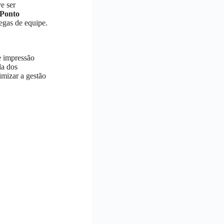
e ser
 Ponto
egas de equipe.
e impressão
da dos
imizar a gestão