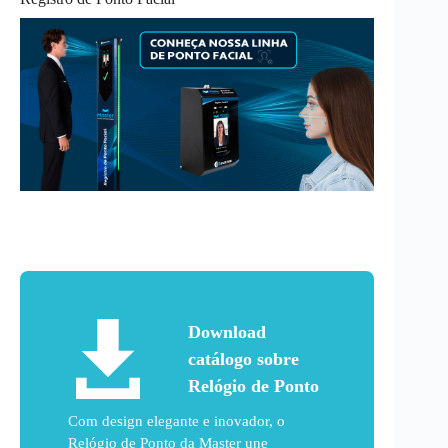
Download
catálogo sobre
Relógio de Ponto
Com design elegante e inovador, o
Relógio de Ponto da Master une