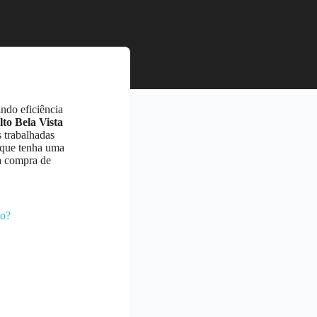
ando eficiência
lto Bela Vista
 trabalhadas
a que tenha uma
ua compra de
ão?