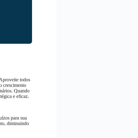
 Aproveite todos
 o crescimento
onários. Quando
tégica e eficaz.
uízos para sua
nto, diminuindo