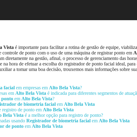
a Vista
é importante para facilitar a rotina de gestão de equipe, viabiliz
a de controle de ponto com o uso de uma máquina de registrar ponto em
A
m diretamente na gestão, afinal, o processo de gerenciamento das horas
na hora de efetuar a escolha do registrador de ponto facial ideal, par
 auxiliar a tomar uma boa decisão, trouxemos mais informações sobre s
a facial
em empresas em
Alto Bela Vista
?
resas em
Alto Bela Vista
é indicada para diferentes segmentos de atuaç
 ponto
em
Alto Bela Vista
?
strador de biometria facial
em
Alto Bela Vista
e registro de ponto em
Alto Bela Vista
o Bela Vista
é a melhor opção para registro de ponto?
alhadas usando
Registrador de biometria facial
em
Alto Bela Vista
or de ponto
em
Alto Bela Vista