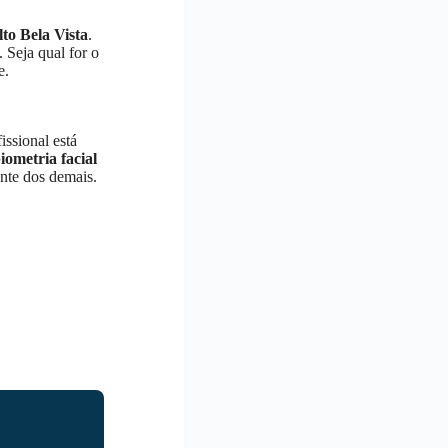
lto Bela Vista
.
. Seja qual for o
e.
issional está
iometria facial
ente dos demais.