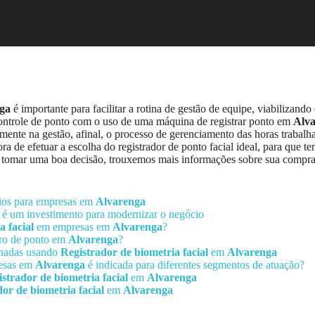
ga
é importante para facilitar a rotina de gestão de equipe, viabilizando 
e controle de ponto com o uso de uma máquina de registrar ponto em
Alv
amente na gestão, afinal, o processo de gerenciamento das horas trabal
a de efetuar a escolha do registrador de ponto facial ideal, para que t
r a tomar uma boa decisão, trouxemos mais informações sobre sua compr
ícios para empresas em
Alvarenga
é um investimento para modernizar o negócio
a facial
em empresas em
Alvarenga
?
tro de ponto em
Alvarenga
?
alhadas usando
Registrador de biometria facial
em
Alvarenga
resas em
Alvarenga
é indicada para diferentes segmentos de atuação?
strador de biometria facial
em
Alvarenga
or de biometria facial
em
Alvarenga