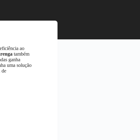
eficiência ao
arenga
também
hadas ganha
enha uma solução
a de