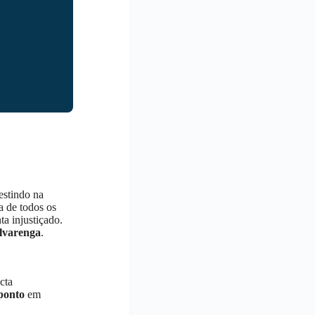
estindo na
a de todos os
a injustiçado.
lvarenga
.
cta
ponto
em