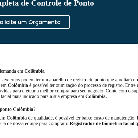
pleta de Controle de Ponto
olicite um Orçamento
a demanda em
Colômbia
 externos podem ter um aparelho de registro de ponto que auxiliará no
o em
Colômbia
é possível ter otimização do processo de registro. Entre
úvidas para efetuar a melhor compra para seu negócio. Conte com o sup
 facial mais indicado para a sua empresa em
Colômbia
.
 ponto
Colômbia
?
o em
Colômbia
de qualidade, é possível ter baixo custo de manutenção.
ncia de nossa equipe para comprar o
Registrador de biometria facial
q