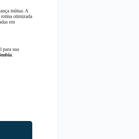
iança mútua. A
 rotina otimizada
hadas em
l para sua
ômbia
.