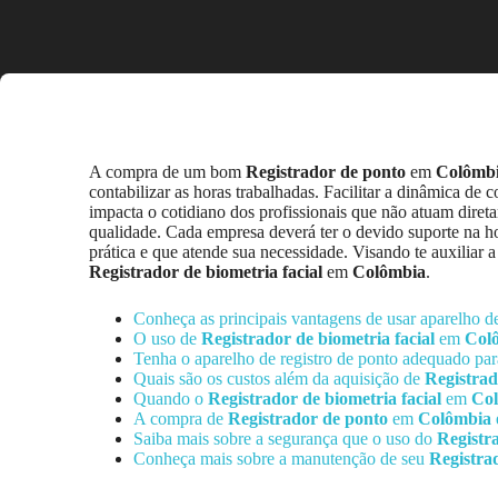
A compra de um bom
Registrador de ponto
em
Colômb
contabilizar as horas trabalhadas. Facilitar a dinâmica d
impacta o cotidiano dos profissionais que não atuam diret
qualidade. Cada empresa deverá ter o devido suporte na hor
prática e que atende sua necessidade. Visando te auxilia
Registrador de biometria facial
em
Colômbia
.
Conheça as principais vantagens de usar aparelho d
O uso de
Registrador de biometria facial
em
Col
Tenha o aparelho de registro de ponto adequado p
Quais são os custos além da aquisição de
Registrad
Quando o
Registrador de biometria facial
em
Co
A compra de
Registrador de ponto
em
Colômbia
Saiba mais sobre a segurança que o uso do
Registr
Conheça mais sobre a manutenção de seu
Registrad