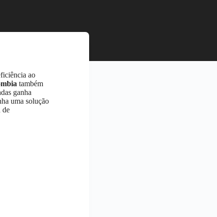
ficiência ao
ômbia
também
hadas ganha
enha uma solução
a de