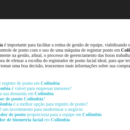
ia
é importante para facilitar a rotina de gestão de equipe, viabilizando e
e controle de ponto com o uso de uma máquina de registrar ponto em
Col
amente na gestão, afinal, o processo de gerenciamento das horas trabal
a de efetuar a escolha do registrador de ponto facial ideal, para que t
r a tomar uma boa decisão, trouxemos mais informações sobre sua compr
e registro de ponto em
Colômbia
ômbia
é viável para empresas menores?
ara sua demanda em
Colômbia
or de ponto
Colômbia
?
lômbia
é a melhor opção para registro de ponto?
é um investimento para modernizar o negócio
ador de ponto
proporciona para a equipe em
Colômbia
or de biometria facial
em
Colômbia