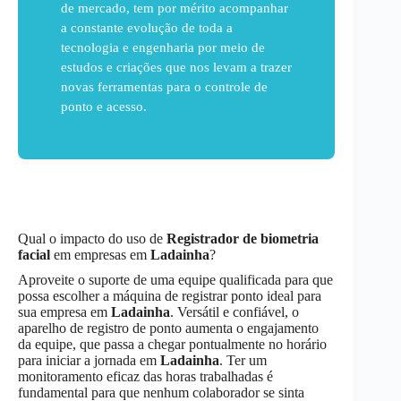
de mercado, tem por mérito acompanhar
a constante evolução de toda a
tecnologia e engenharia por meio de
estudos e criações que nos levam a trazer
novas ferramentas para o controle de
ponto e acesso.
Qual o impacto do uso de
Registrador de biometria
facial
em empresas em
Ladainha
?
Aproveite o suporte de uma equipe qualificada para que
possa escolher a máquina de registrar ponto ideal para
sua empresa em
Ladainha
. Versátil e confiável, o
aparelho de registro de ponto aumenta o engajamento
da equipe, que passa a chegar pontualmente no horário
para iniciar a jornada em
Ladainha
. Ter um
monitoramento eficaz das horas trabalhadas é
fundamental para que nenhum colaborador se sinta