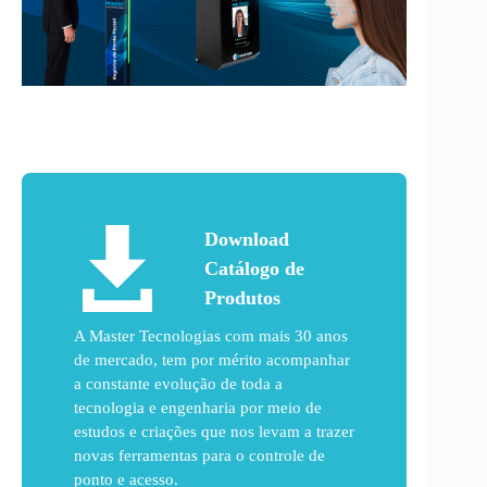
Download
Catálogo de
Produtos
A Master Tecnologias com mais 30 anos
de mercado, tem por mérito acompanhar
a constante evolução de toda a
tecnologia e engenharia por meio de
estudos e criações que nos levam a trazer
novas ferramentas para o controle de
ponto e acesso.