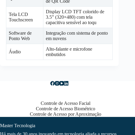
de QR Code
Display LCD TFT colorido de
Tela LCD
3.5” (320×480) com tela
Touchscreen
capacitiva sensível ao toqu
Software de
Integração com sistema de ponto
Ponto Web
em nuvens
Alto-falante e microfone
Áudio
embutidos
Controle de Acesso Facial
Controle de Acesso Biométrico
Controle de Acesso por Aproximação
Master Tecnologia
Há mais de 30 anos inovando em tecnologia aliada a recursos