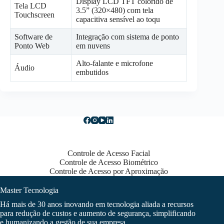
Display LCD TFT colorido de
Tela LCD
3.5” (320×480) com tela
Touchscreen
capacitiva sensível ao toqu
Software de
Integração com sistema de ponto
Ponto Web
em nuvens
Alto-falante e microfone
Áudio
embutidos
Controle de Acesso Facial
Controle de Acesso Biométrico
Controle de Acesso por Aproximação
Master Tecnologia
Há mais de 30 anos inovando em tecnologia aliada a recursos
para redução de custos e aumento de segurança, simplificando
e humanizando a gestão de sua empresa.