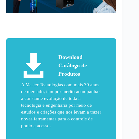
Download
Catálogo de
Produtos
A Master Tecnologias com mais 30 anos
de mercado, tem por mérito acompanhar
a constante evolução de toda a
tecnologia e engenharia por meio de
estudos e criações que nos levam a trazer
novas ferramentas para o controle de
ponto e acesso.