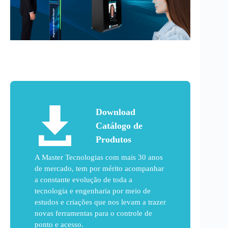
Download
Catálogo de
Produtos
A Master Tecnologias com mais 30 anos
de mercado, tem por mérito acompanhar
a constante evolução de toda a
tecnologia e engenharia por meio de
estudos e criações que nos levam a trazer
novas ferramentas para o controle de
ponto e acesso.