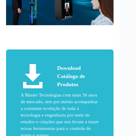
Download
Catálogo de
Produtos
A Master Tecnologias com mais 30 anos
de mercado, tem por mérito acompanhar
a constante evolução de toda a
tecnologia e engenharia por meio de
estudos e criações que nos levam a trazer
novas ferramentas para o controle de
ponto e acesso.