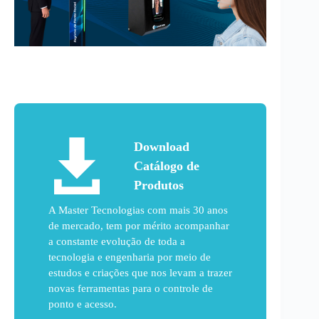
Download
Catálogo de
Produtos
A Master Tecnologias com mais 30 anos
de mercado, tem por mérito acompanhar
a constante evolução de toda a
tecnologia e engenharia por meio de
estudos e criações que nos levam a trazer
novas ferramentas para o controle de
ponto e acesso.