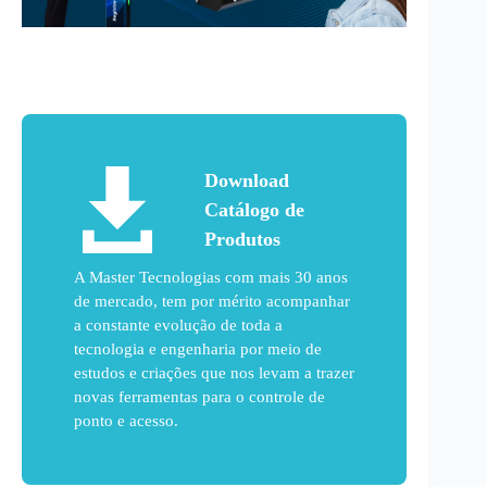
Download
Catálogo de
Produtos
A Master Tecnologias com mais 30 anos
de mercado, tem por mérito acompanhar
a constante evolução de toda a
tecnologia e engenharia por meio de
estudos e criações que nos levam a trazer
novas ferramentas para o controle de
ponto e acesso.