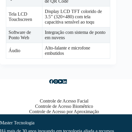
de QR Code
Display LCD TFT colorido de
Tela LCD
3.5” (320×480) com tela
Touchscreen
capacitiva sensível ao toqu
Software de
Integração com sistema de ponto
Ponto Web
em nuvens
Alto-falante e microfone
Áudio
embutidos
Controle de Acesso Facial
Controle de Acesso Biométrico
Controle de Acesso por Aproximação
Master Tecnologia
Há mais de 30 anos inovando em tecnologia aliada a recursos