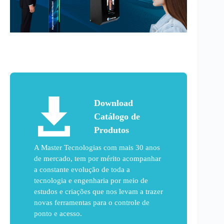
Download
Catálogo de
Produtos
A Master Tecnologias com mais 30 anos
de mercado, tem por mérito acompanhar
a constante evolução de toda a
tecnologia e engenharia por meio de
estudos e criações que nos levam a trazer
novas ferramentas para o controle de
ponto e acesso.