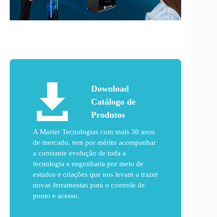
Download
Catálogo de
Produtos
A Master Tecnologias com mais 30 anos
de mercado, tem por mérito acompanhar
a constante evolução de toda a
tecnologia e engenharia por meio de
estudos e criações que nos levam a trazer
novas ferramentas para o controle de
ponto e acesso.