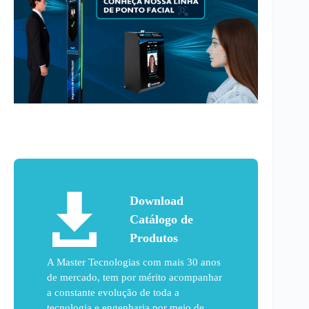
Download
Catálogo de
Produtos
A Master Tecnologias com mais 30 anos
de mercado, tem por mérito acompanhar
a constante evolução de toda a
tecnologia e engenharia por meio de