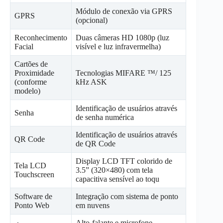
Módulo de conexão via GPRS
GPRS
(opcional)
Reconhecimento
Duas câmeras HD 1080p (luz
Facial
visível e luz infravermelha)
Cartões de
Proximidade
Tecnologias MIFARE ™/ 125
(conforme
kHz ASK
modelo)
Identificação de usuários através
Senha
de senha numérica
Identificação de usuários através
QR Code
de QR Code
Display LCD TFT colorido de
Tela LCD
3.5” (320×480) com tela
Touchscreen
capacitiva sensível ao toqu
Software de
Integração com sistema de ponto
Ponto Web
em nuvens
Alto-falante e microfone