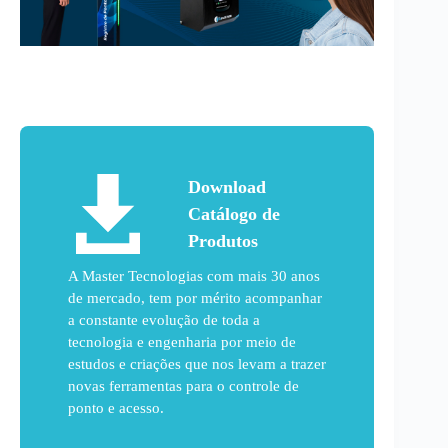
Download
Catálogo de
Produtos
A Master Tecnologias com mais 30 anos
de mercado, tem por mérito acompanhar
a constante evolução de toda a
tecnologia e engenharia por meio de
estudos e criações que nos levam a trazer
novas ferramentas para o controle de
ponto e acesso.