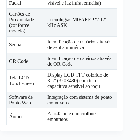
Facial
visível e luz infravermelha)
Cartões de
Proximidade
Tecnologias MIFARE ™/ 125
(conforme
kHz ASK
modelo)
Identificação de usuários através
Senha
de senha numérica
Identificação de usuários através
QR Code
de QR Code
Display LCD TFT colorido de
Tela LCD
3.5” (320×480) com tela
Touchscreen
capacitiva sensível ao toqu
Software de
Integração com sistema de ponto
Ponto Web
em nuvens
Alto-falante e microfone
Áudio
embutidos