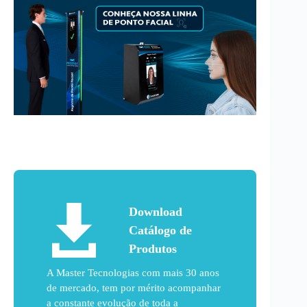
Download
Catálogo de
Produtos
A Master Tecnologias com mais 30 anos
de mercado, tem por mérito acompanhar
a constante evolução de toda a