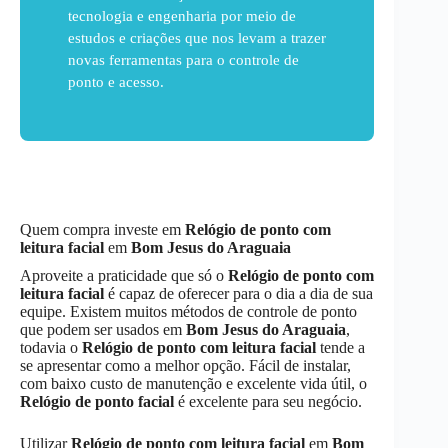
tecnologia e engenharia por meio de
estudos e criações que nos levam a trazer
novas ferramentas para o controle de
ponto e acesso.
Quem compra investe em
Relógio de ponto com
leitura facial
em
Bom Jesus do Araguaia
Aproveite a praticidade que só o
Relógio de ponto com
leitura facial
é capaz de oferecer para o dia a dia de sua
equipe. Existem muitos métodos de controle de ponto
que podem ser usados em
Bom Jesus do Araguaia
,
todavia o
Relógio de ponto com leitura facial
tende a
se apresentar como a melhor opção. Fácil de instalar,
com baixo custo de manutenção e excelente vida útil, o
Relógio de ponto facial
é excelente para seu negócio.
Utilizar
Relógio de ponto com leitura facial
em
Bom