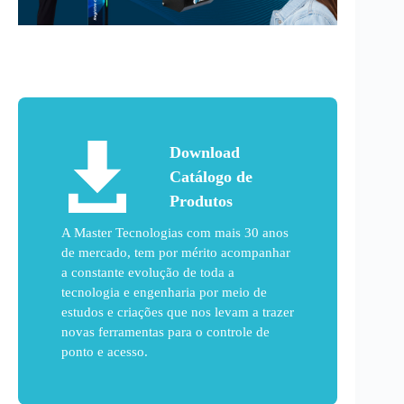
Download
Catálogo de
Produtos
A Master Tecnologias com mais 30 anos
de mercado, tem por mérito acompanhar
a constante evolução de toda a
tecnologia e engenharia por meio de
estudos e criações que nos levam a trazer
novas ferramentas para o controle de
ponto e acesso.