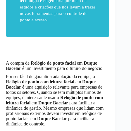
tecnologia e engenharia por meio de
estudos e criações que nos levam a trazer
novas ferramentas para o controle de
ponto e acesso.
A compra de
Relógio de ponto facial
em
Duque
Bacelar
é um investimento para o futuro do negócio
Por ser fácil de garantir a adaptação da equipe, o
Relógio de ponto com leitura facial
em
Duque
Bacelar
é uma aquisição relevante para empresas de
todos os setores. Quando se tem múltiplos turnos de
equipes, é interessante usar o
Relógio de ponto com
leitura facial
em
Duque Bacelar
para facilitar a
dinâmica de gestão. Mesmo empresas que lidam com
profissionais externos devem investir em relógios de
ponto faciais em
Duque Bacelar
para facilitar a
dinâmica de controle.