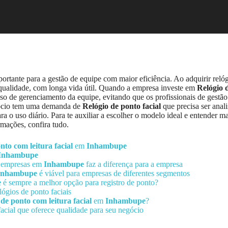
ortante para a gestão de equipe com maior eficiência. Ao adquirir reló
qualidade, com longa vida útil. Quando a empresa investe em
Relógio 
sso de gerenciamento da equipe, evitando que os profissionais de gestã
gócio tem uma demanda de
Relógio de ponto facial
que precisa ser anal
a o uso diário. Para te auxiliar a escolher o modelo ideal e entender ma
mações, confira tudo.
nto com leitura facial
em
Inhambupe
Inhambupe
 empresas em
Inhambupe
faz a diferença para a empresa
Inhambupe
é viável para empresas de diferentes segmentos
e
é sempre a melhor opção para registro de ponto?
ógios de ponto faciais
de ponto com leitura facial
em
Inhambupe
?
acial que oferece qualidade para seu negócio