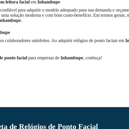
m leitura facial
em
Inhambupe
 confiável para adquirir o modelo adequado para sua demanda e orçamen
er uma solução moderna e com bom custo-benefício. Em termos gerais,
Inhambupe
.
bupe
os colaboradores satisfeitos. Ao adquirir relógios de ponto faciais em
I
de ponto facial
para empresas de
Inhambupe
, conheça!
a de Relógios de Ponto Facial