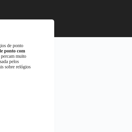
gios de ponto
de ponto com
o percam muito
isada pelos
is sobre relógios