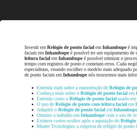
Investir em
Relógio de ponto facial
em
Inhambupe
é imp
faciais em
Inhambupe
é possível ter um equipamento de 
leitura facial
em
Inhambupe
é possível otimizar o proce
tempo com registros de ponto e cometam erros. Cada ne
especialistas, visando escolher o modelo mais adequado par
de ponto faciais em
Inhambupe
nós trouxemos mais infor
Entenda mais sobre a manutenção de
Relógio de po
Conheça mais sobre o
Relógio de ponto facial
em
Entenda como o
Relógio de ponto facial
usado em
O uso de
Relógio de ponto com leitura facial
em
Adquirir o
Relógio de ponto facial
em
Inhambup
Otimize o trabalho em
Inhambupe
com o uso de rel
Existem custos ocultos após a aquisição do
Relógio 
Master Tecnologias: a empresa de relógio de ponto f