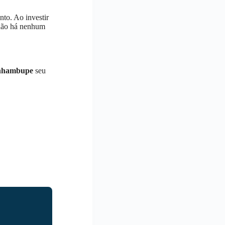
to. Ao investir
 não há nenhum
nhambupe
seu