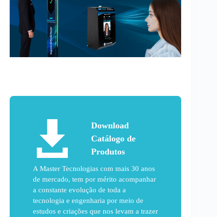
Download
Catálogo de
Produtos
A Master Tecnologias com mais 30 anos
de mercado, tem por mérito acompanhar
a constante evolução de toda a
tecnologia e engenharia por meio de
estudos e criações que nos levam a trazer