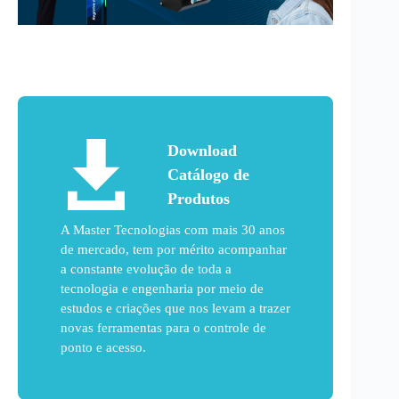
Download
Catálogo de
Produtos
A Master Tecnologias com mais 30 anos
de mercado, tem por mérito acompanhar
a constante evolução de toda a
tecnologia e engenharia por meio de
estudos e criações que nos levam a trazer
novas ferramentas para o controle de
ponto e acesso.